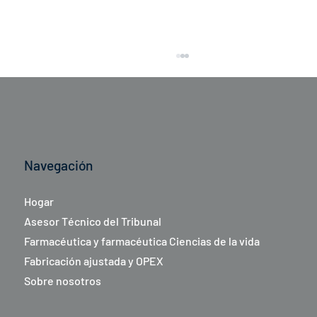
Navegación
Hogar
Extracto de "La Repubblica - Milano" sobre
Asesor Técnico del Tribunal
las nuevas perspectivas de Lean Institute
Farmacéutica y farmacéutica Ciencias de la vida
y Transactiva
Fabricación ajustada y OPEX
Sobre nosotros