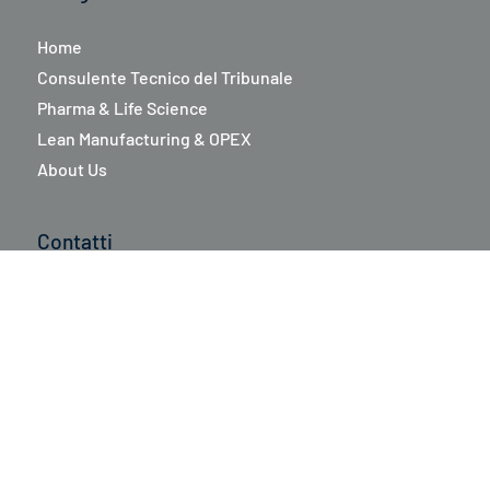
Navigazione
Home
Consulente Tecnico del Tribunale
Pharma & Life Science
Lean Manufacturing & OPEX
About Us
Contatti
Tel:
+39 339 84 08 189
Email:
claudio.manzati@lean-instituteitalia.com
Linkedin:
Claudio Ernesto Mario Manzati