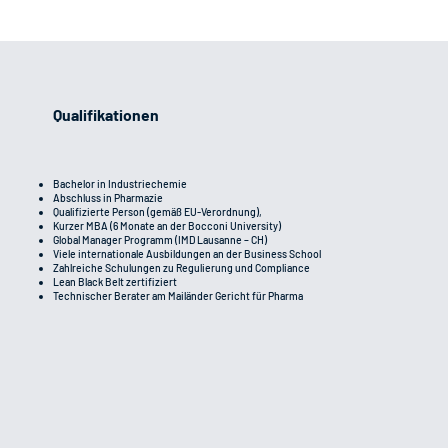
Qualifikationen
Bachelor in Industriechemie
Abschluss in Pharmazie
Qualifizierte Person (gemäß EU-Verordnung),
Kurzer MBA (6 Monate an der Bocconi University)
Global Manager Programm (IMD Lausanne – CH)
Viele internationale Ausbildungen an der Business School
Zahlreiche Schulungen zu Regulierung und Compliance
Lean Black Belt zertifiziert
Technischer Berater am Mailänder Gericht für Pharma