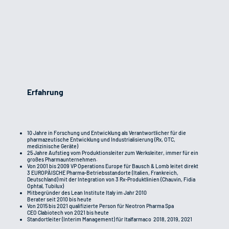
Erfahrung
10 Jahre in Forschung und Entwicklung als Verantwortlicher für die
pharmazeutische Entwicklung und Industrialisierung (Rx, OTC,
medizinische Geräte)
25 Jahre Aufstieg vom Produktionsleiter zum Werksleiter, immer für ein
großes Pharmaunternehmen.
Von 2001 bis 2009 VP Operations Europe für Bausch & Lomb leitet direkt
3 EUROPÄISCHE Pharma-Betriebsstandorte (Italien, Frankreich,
Deutschland) mit der Integration von 3 Rx-Produktlinien (Chauvin, Fidia
Ophtal, Tubilux)
Mitbegründer des Lean Institute Italy im Jahr 2010
Berater seit 2010 bis heute
Von 2015 bis 2021 qualifizierte Person für Neotron Pharma Spa
CEO Clabiotech von 2021 bis heute
Standortleiter (Interim Management) für Italfarmaco 2018, 2019, 2021