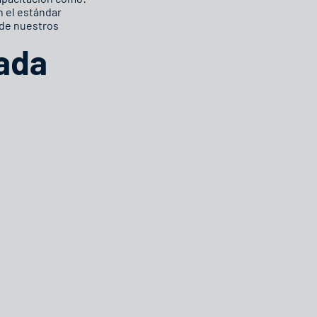
n el estándar
 de nuestros
ada