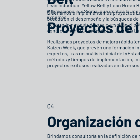
Lean Induction, Yellow Belt y Lean Green Be
Internacional Six Sigma, que implica la im
03
Diseñamos e implementamos proyectos Lea
expertos.
basada en el desempeño y la búsqueda de la
Proyectos de 
desarrollamos estudios que resaltan el po
concretamente a través de las técnicas Li
Realizamos proyectos de mejora rápida (en
Kaizen Week, que prevén una formación ini
expertos, tras un análisis inicial del «Esta
métodos y tiempos de implementación, in
proyectos exitosos realizados en diversos
04
Organización 
Brindamos consultoría en la definición de