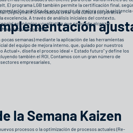
lt. El programa LGB también permite la certificación final, segú
plementación práctica de un proyecto de mejora con la asistencia
n Deployment orientados a crear una cultura corporativa
 excelencia. A través de análisis iniciales del contexto,
implementación ajust
tencial económico y cualitativo que se puede alcanzar
n Manufacturing y OPEX.
 pocas semanas) mediante la aplicación de las herramientas
cial del equipo de mejora interno, que, guiado por nuestros
do Actual», diseña el proceso ideal « Estado futuro" y define los
cluyendo también el ROI. Contamos con un gran número de
 sectores empresariales.
de la Semana Kaizen
 nuevos procesos o la optimización de procesos actuales (Re-