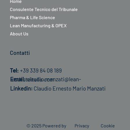
Home
Lean Institute Italia SRL arriva a Trieste
Consulente Tecnico del Tribunale
Pharma & Life Science
Lean Manufacturing & OPEX
About Us
Contatti
Tel:
+39 339 84 08 189
Email:
claudio.manzati@lean-instituteitalia.com
Linkedin:
Claudio Ernesto Mario Manzati
© 2025 Powered by
Privacy
Cookie